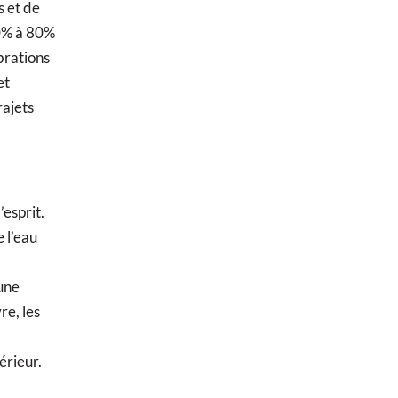
s et de
0% à 80%
ibrations
et
rajets
’esprit.
 l’eau
 une
re, les
érieur.