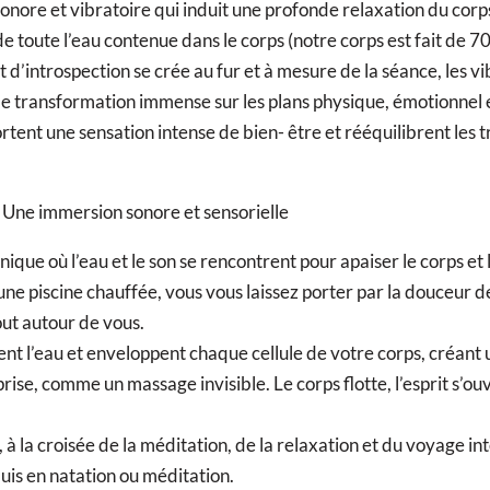
onore et vibratoire qui induit une profonde relaxation du corp
 de toute l’eau contenue dans le corps (notre corps est fait de 7
 d’introspection se crée au fur et à mesure de la séance, les v
 de transformation immense sur les plans physique, émotionnel 
ent une sensation intense de bien- être et rééquilibrent les t
e immersion sonore et sensorielle
que où l’eau et le son se rencontrent pour apaiser le corps et l
ne piscine chauffée, vous vous laissez porter par la douceur de
ut autour de vous.
ent l’eau et enveloppent chaque cellule de votre corps, créant
ise, comme un massage invisible. Le corps flotte, l’esprit s’ouv
 la croisée de la méditation, de la relaxation et du voyage int
uis en natation ou méditation.