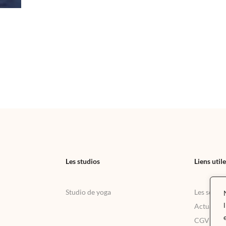
Les studios
Liens util
Studio de yoga
Les soins
Actualités
CGV